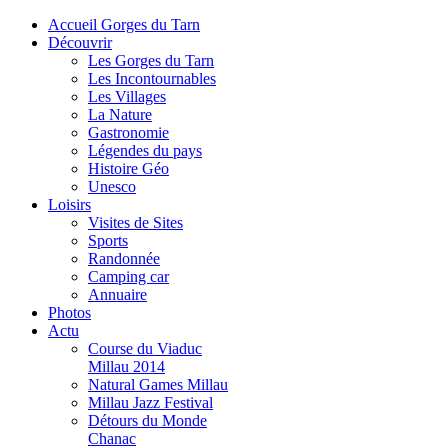
Accueil Gorges du Tarn
Découvrir
Les Gorges du Tarn
Les Incontournables
Les Villages
La Nature
Gastronomie
Légendes du pays
Histoire Géo
Unesco
Loisirs
Visites de Sites
Sports
Randonnée
Camping car
Annuaire
Photos
Actu
Course du Viaduc
Millau 2014
Natural Games Millau
Millau Jazz Festival
Détours du Monde
Chanac