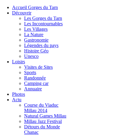
Accueil Gorges du Tarn
Découvrir
Les Gorges du Tarn
Les Incontournables
Les Villages
La Nature
Gastronomie
Légendes du pays
Histoire Géo
Unesco
Loisirs
Visites de Sites
Sports
Randonnée
Camping car
Annuaire
Photos
Actu
Course du Viaduc
Millau 2014
Natural Games Millau
Millau Jazz Festival
Détours du Monde
Chanac